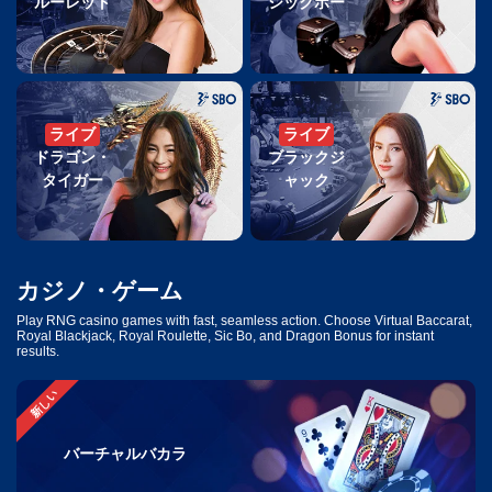
ルーレット
シックボー
ライブ
ライブ
ドラゴン・
ブラックジ
タイガー
ャック
カジノ・ゲーム
Play RNG casino games with fast, seamless action. Choose Virtual Baccarat,
Royal Blackjack, Royal Roulette, Sic Bo, and Dragon Bonus for instant
results.
新しい
バーチャルバカラ