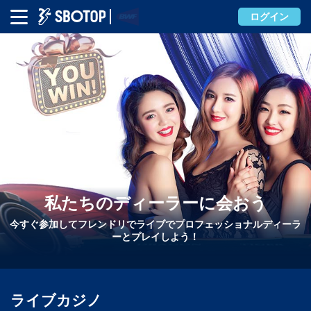
ログイン
私たちのディーラーに会おう
今すぐ参加してフレンドリでライブでプロフェッショナルディーラ
ーとプレイしよう！
ライブカジノ