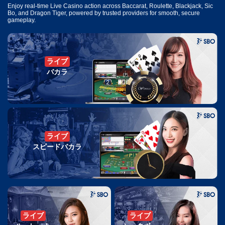
Enjoy real-time Live Casino action across Baccarat, Roulette, Blackjack, Sic
Bo, and Dragon Tiger, powered by trusted providers for smooth, secure
gameplay.
ライブ
バカラ
ライブ
スピードバカラ
ライブ
ライブ