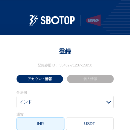
登録
登録参照ID：
55482-71237-15850
アカウント情報
個人情報
住居国
インド
通貨
INR
USDT