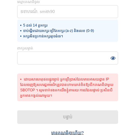
ឈ្មោះ​គណនីចូល
5 ដល់ 14 តួអក្សរ
ចាប់ផ្តើមដោយអក្សរ ប្រើតែអក្សរ (a-z) និងលេខ (0-9)
អក្សរមិនប្រកាន់អក្សរតូចធំទេ។
ពាក្យសម្ងាត់
ដោយសារហេតុផលផ្លូវច្បាប់ អ្នកប្រើប្រាស់ដែលមានអាសយដ្ឋាន IP
ដែលចេញឱ្យសហរដ្ឋអាមេរិកត្រូវបានហាមឃាត់មិនឱ្យបើកគណនីជាមួយ
SBOTOP ។ សូមទាក់ទងមកយើងខ្ញុំតាមរយៈការជជែលផ្ទាល់ ប្រសិនបើ
អ្នកមានកង្វល់ណាមួយ។
បន្ទាប់
មានគណនីរួចហើយ?