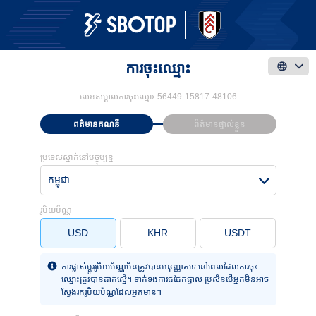
ការចុះឈ្មោះ
លេខសម្គាល់ការចុះឈ្មោះ
56449-15817-48106
ព​ត៌​មាន​គណនី
ព័ត៌មាន​ផ្ទាល់ខ្លួន
ប្រទេសស្នាក់នៅបច្ចុប្បន្ន
កម្ពុជា
រូបិយប័ណ្ណ
USD
KHR
USDT
ការផ្លាស់ប្តូររូបិយប័ណ្ណមិនត្រូវបានអនុញ្ញាតទេ នៅពេលដែលការចុះ
ឈ្មោះត្រូវបានដាក់ស្នើ។ ទាក់ទងការជជែកផ្ទាល់ ប្រសិនបើអ្នកមិនអាច
ស្វែងរករូបិយប័ណ្ណដែលអ្នកមាន។